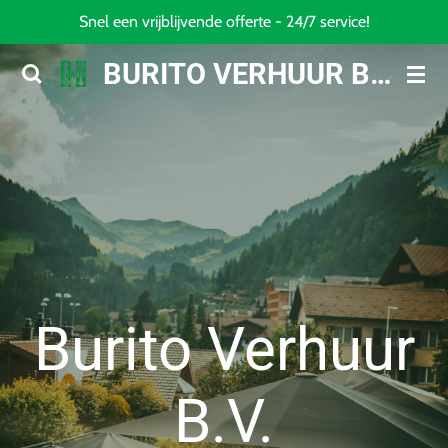
Snel een vrijblijvende offerte - 24/7 service!
Ga
direct
BURITO VERHUUR B.V.
naar
de
hoofdinhoud
Burito Verhuur
B.V.