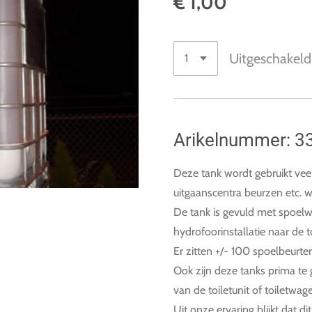
€ 1,00
Uitgeschakeld
Arikelnummer: 3
Deze tank wordt gebruikt veel 
uitgaanscentra beurzen etc. w
De tank is gevuld met spoel
hydrofoorinstallatie naar de 
Er zitten +/- 100 spoelbeurten
Ook zijn deze tanks prima te 
van de toiletunit of toiletwag
Uit onze ervaring blijkt dat 