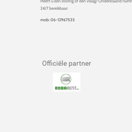
Heeft u een storing of een vraag? Onderstaand numm
24/7 bereikbaar:
mob: 06-12967535
Officiële partner