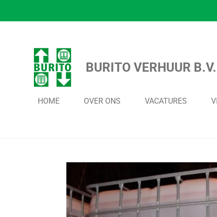
Ga
direct
naar
de
BURITO VERHUUR B.V.
hoofdinhoud
HOME
OVER ONS
VACATURES
V