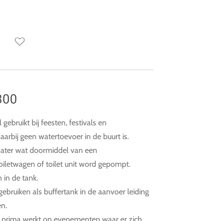
300
gebruikt bij feesten, festivals en
aarbij geen watertoevoer in de buurt is.
water wat doormiddel van een
toiletwagen of toilet unit word gepompt.
 in de tank.
gebruiken als buffertank in de aanvoer leiding
en.
dit prima werkt op evenementen waar er zich