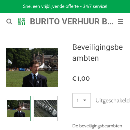
Snel een vrijblijvende offerte - 24/7 service!
Ga
direct
BURITO VERHUUR B.V.
naar
de
hoofdinhoud
Beveiligingsbe
ambten
€ 1,00
Uitgeschakeld
De beveiligingsbeambten