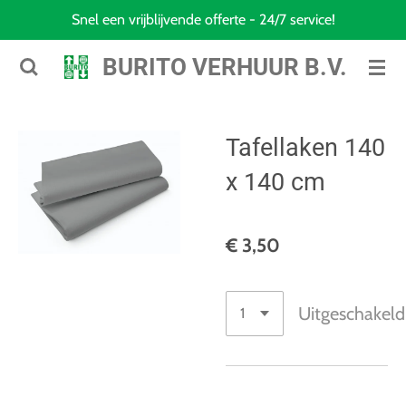
Snel een vrijblijvende offerte - 24/7 service!
Ga
direct
BURITO VERHUUR B.V.
naar
de
hoofdinhoud
Tafellaken 140
x 140 cm
€ 3,50
Uitgeschakeld