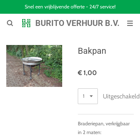
Snel een vrijblijvende offerte - 24/7 service!
Ga
direct
BURITO VERHUUR B.V.
naar
de
hoofdinhoud
Bakpan
€ 1,00
Uitgeschakeld
Braderiepan, verkrijgbaar
in 2 maten: