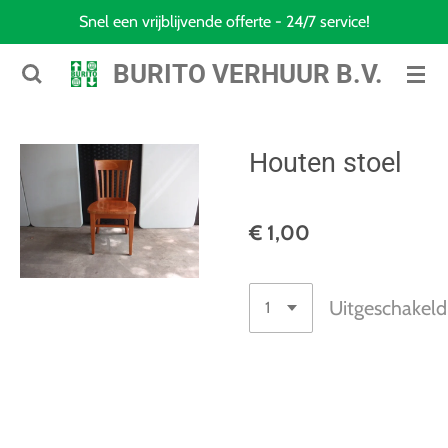
Snel een vrijblijvende offerte - 24/7 service!
Ga
direct
BURITO VERHUUR B.V.
naar
de
hoofdinhoud
Houten stoel
€ 1,00
Uitgeschakeld