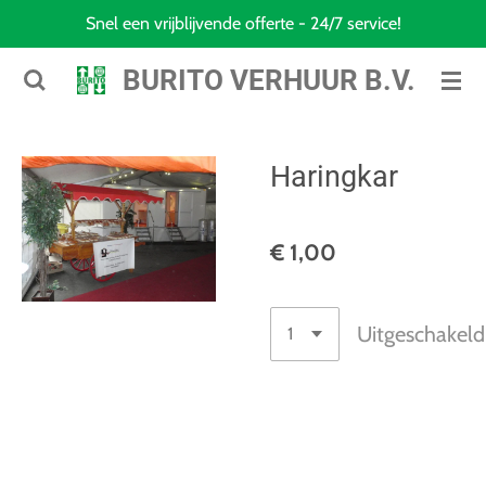
Snel een vrijblijvende offerte - 24/7 service!
Ga
direct
BURITO VERHUUR B.V.
naar
de
hoofdinhoud
Haringkar
€ 1,00
Uitgeschakeld