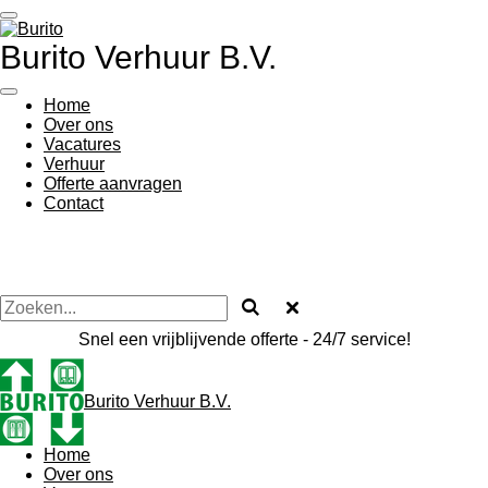
Ga
direct
Burito Verhuur B.V.
naar
de
hoofdinhoud
Home
Over ons
Vacatures
Verhuur
Offerte aanvragen
Contact
Snel een vrijblijvende offerte - 24/7 service!
Burito Verhuur B.V.
Home
Over ons