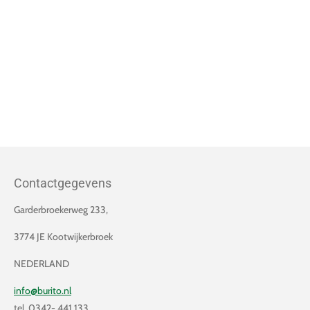
Contactgegevens
Garderbroekerweg 233,
3774 JE Kootwijkerbroek
NEDERLAND
info@burito.nl
tel. 0342- 441 133