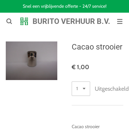
Snel een vrijblijvende offerte - 24/7 service!
Ga
direct
BURITO VERHUUR B.V.
naar
de
hoofdinhoud
Cacao strooier
€ 1,00
Uitgeschakeld
Cacao strooier