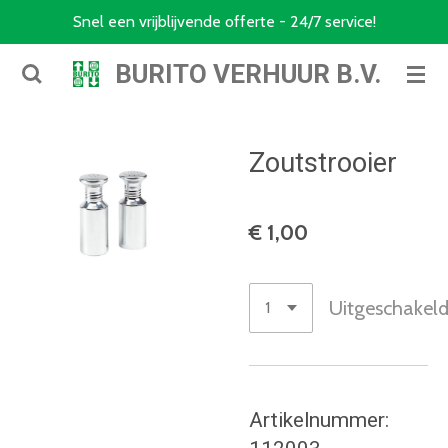
Snel een vrijblijvende offerte - 24/7 service!
Ga
direct
BURITO VERHUUR B.V.
naar
de
hoofdinhoud
Zoutstrooier
€ 1,00
Uitgeschakel
Artikelnummer: