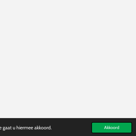
e gaat u hiermee akkoord.
Akkoord
Powered by
JouwWeb