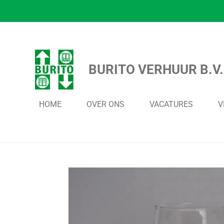
Ga
direct
naar
de
BURITO VERHUUR B.V.
hoofdinhoud
HOME
OVER ONS
VACATURES
V