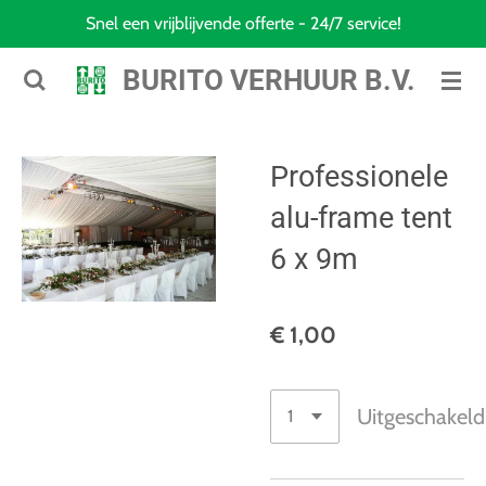
Snel een vrijblijvende offerte - 24/7 service!
Ga
direct
BURITO VERHUUR B.V.
naar
de
hoofdinhoud
Professionele
alu-frame tent
6 x 9m
€ 1,00
Uitgeschakeld