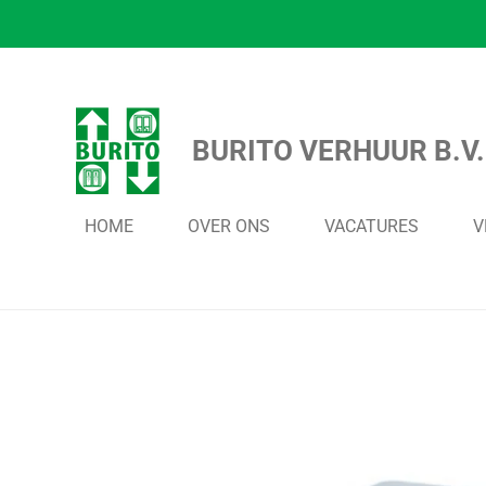
Ga
direct
naar
de
BURITO VERHUUR B.V.
hoofdinhoud
HOME
OVER ONS
VACATURES
V