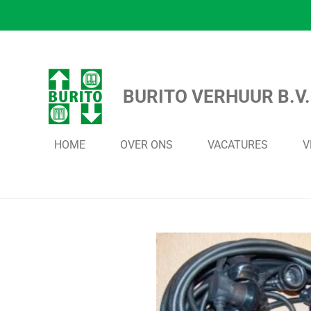
Ga
direct
naar
de
BURITO VERHUUR B.V.
hoofdinhoud
HOME
OVER ONS
VACATURES
V