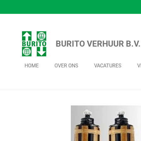
Ga
direct
naar
de
BURITO VERHUUR B.V.
hoofdinhoud
HOME
OVER ONS
VACATURES
V