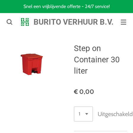
Snel een vrijblijvende offerte - 24/7 service!
Ga
direct
BURITO VERHUUR B.V.
naar
de
hoofdinhoud
Step on
Container 30
liter
€ 0,00
Uitgeschakeld