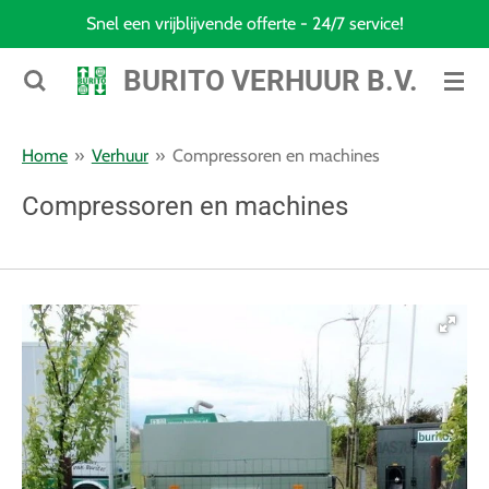
Snel een vrijblijvende offerte - 24/7 service!
Ga
direct
BURITO VERHUUR B.V.
naar
de
hoofdinhoud
Home
»
Verhuur
»
Compressoren en machines
Compressoren en machines