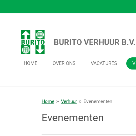
Ga
direct
naar
de
BURITO VERHUUR B.V.
hoofdinhoud
HOME
OVER ONS
VACATURES
V
Home
»
Verhuur
»
Evenementen
Evenementen