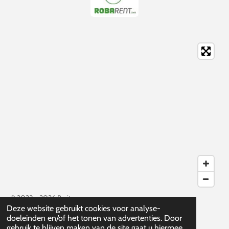
© 2023 - 2026 Burito
Deze website gebruikt cookies voor analyse-
Powered by
JouwWeb
doeleinden en/of het tonen van advertenties. Door
gebruik te blijven maken van de site gaat u hiermee