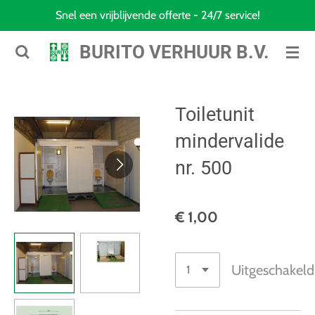
Snel een vrijblijvende offerte - 24/7 service!
Ga
direct
BURITO VERHUUR B.V.
naar
de
hoofdinhoud
Toiletunit
mindervalide
nr. 500
€ 1,00
Uitgeschakeld