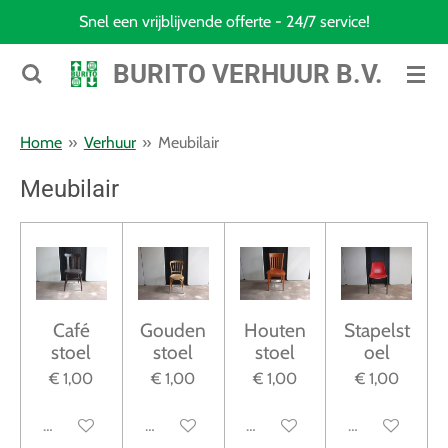
Snel een vrijblijvende offerte - 24/7 service!
Ga
direct
BURITO VERHUUR B.V.
naar
de
hoofdinhoud
Home
»
Verhuur
»
Meubilair
Meubilair
Café
Gouden
Houten
Stapelst
stoel
stoel
stoel
oel
€ 1,00
€ 1,00
€ 1,00
€ 1,00
Uitgeschakeld
Uitgeschakeld
Uitgeschakeld
Uitgeschakeld